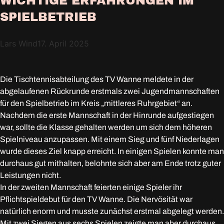
WICHTIGE ERFAHRUNGEN IM
SPIELBETRIEB
Lars Wind
17. April 2025
Die Tischtennisabteilung des TV Wanne meldete in der
abgelaufenen Rückrunde erstmals zwei Jugendmannschaften
für den Spielbetrieb im Kreis „mittleres Ruhrgebiet“ an.
Nachdem die erste Mannschaft in der Hinrunde aufgestiegen
war, sollte die Klasse gehalten werden um sich dem höheren
Spielniveau anzupassen. Mit einem Sieg und fünf Niederlagen
wurde dieses Ziel knapp erreicht. In einigen Spielen konnte man
durchaus gut mithalten, belohnte sich aber am Ende trotz guter
Leistungen nicht.
In der zweiten Mannschaft feierten einige Spieler ihr
Pflichtspieldebut für den TV Wanne. Die Nervösität war
natürlich enorm und musste zunächst erstmal abgelegt werden.
Mit zwei Siegen aus sechs Spielen zeigte man aber durchaus,