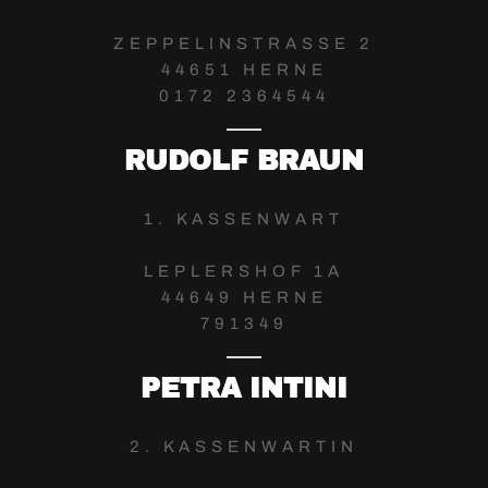
ZEPPELINSTRASSE 2
44651 HERNE
0172 2364544
RUDOLF BRAUN
1. KASSENWART
LEPLERSHOF 1A
44649 HERNE
791349
PETRA INTINI
2. KASSENWARTIN