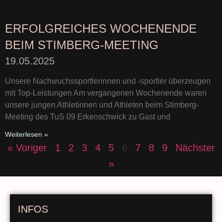
ERFOLGREICHES WOCHENENDE
BEIM STIMBERG-MEETING
19.05.2025
Unsere Nachwuchssportlerinnen und -sportler überzeugen
mit Top-Leistungen Am vergangenen Wochenende waren
unsere jungen Athletinnen und Athleten beim Stimberg-
Meeting des TuS 09 Erkenschwick zu Gast und
Weiterlesen »
« Voriger
1
2
3
4
5
6
7
8
9
Nächster
»
INFOS