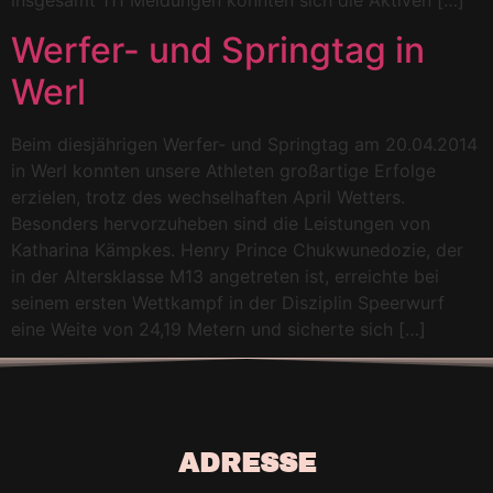
insgesamt 111 Meldungen konnten sich die Aktiven […]
Werfer- und Springtag in
Werl
Beim diesjährigen Werfer- und Springtag am 20.04.2014
in Werl konnten unsere Athleten großartige Erfolge
erzielen, trotz des wechselhaften April Wetters.
Besonders hervorzuheben sind die Leistungen von
Katharina Kämpkes. Henry Prince Chukwunedozie, der
in der Altersklasse M13 angetreten ist, erreichte bei
seinem ersten Wettkampf in der Disziplin Speerwurf
eine Weite von 24,19 Metern und sicherte sich […]
ADRESSE