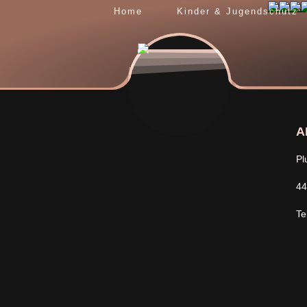
Sonntag
Home
Kinder & Jugendschutz
A
Pl
44
Te