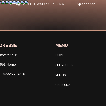
Bewegt ÄLTER Werden In NRW
Sponsoren
DRESSE
MENU
utostraße 19
HOME
651 Herne
SPONSOREN
l.: 02325 794310
VEREIN
ÜBER UNS