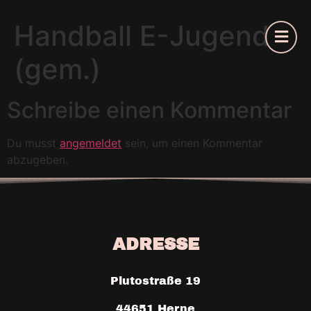
Handball E-Jugend
(gem.)
Schreibe einen Kommentar
Du musst
angemeldet
sein, um einen Kommentar
abzugeben.
ADRESSE
Plutostraße 19
44651 Herne